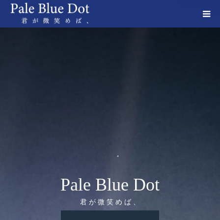
Pale Blue Dot
君 が 微 笑 め ば 、