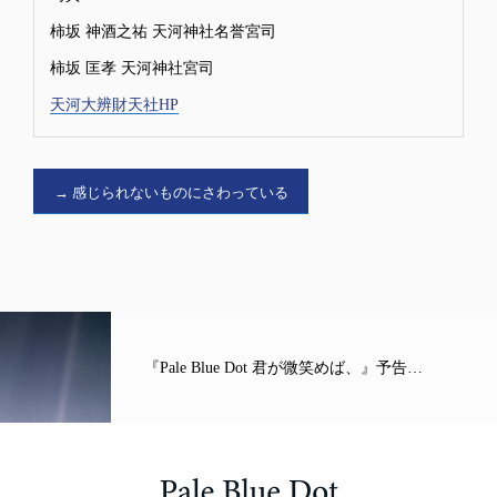
柿坂 神酒之祐 天河神社名誉宮司
柿坂 匡孝 天河神社宮司
天河大辨財天社HP
→ 感じられないものにさわっている
『Pale Blue Dot 君が微笑めば、』予告…