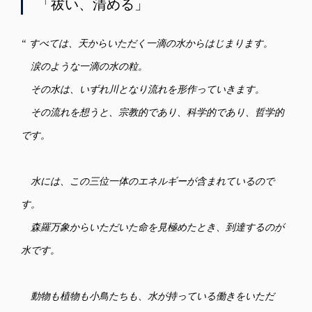
「祓い、清める」
“ すべては、天からいただく⼀滴の⽔からはじまります。
涙のような⼀滴の⽔の粒。
その⽔は、いずれ川となり流れを形作っていきます。
その流れを想うと、宗教的であり、科学的であり、哲学的
です。
⽔には、この三位⼀体のエネルギーが含まれているので
す。
森羅万象からいただいた命を⾒極めたとき、到達するのが
⽔です。
動物も植物も⼩⿃たちも、⽔が持っている働きをいただ