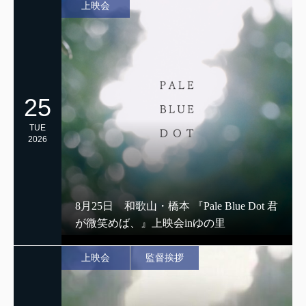
上映会
25
TUE
2026
8月25日 和歌山・橋本 『Pale Blue Dot 君
が微笑めば、』上映会inゆの里
上映会
監督挨拶