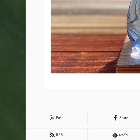
Post
Share
RSS
feedly