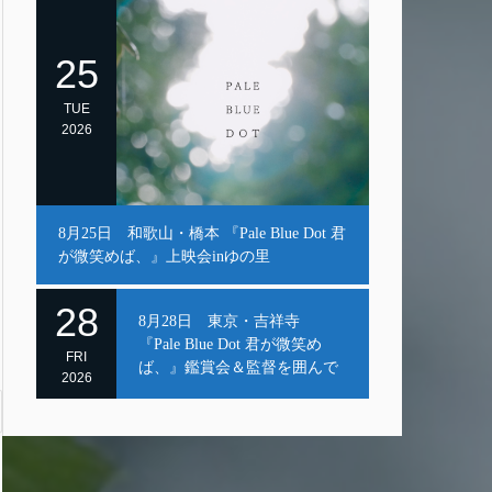
25
TUE
2026
8月25日 和歌山・橋本 『Pale Blue Dot 君
が微笑めば、』上映会inゆの里
28
8月28日 東京・吉祥寺
『Pale Blue Dot 君が微笑め
FRI
ば、』鑑賞会＆監督を囲んで
2026