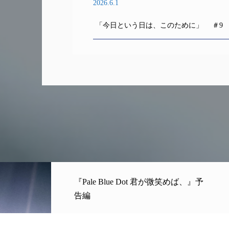
2026.6.1
「今日という日は、このために」 ＃9
『Pale Blue Dot 君が微笑めば、』予
告編