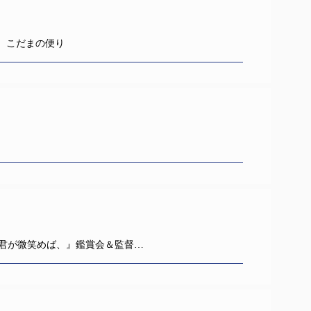
 こだまの便り
 Dot 君が微笑めば、』鑑賞会＆監督…