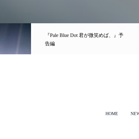
『Pale Blue Dot 君が微笑めば、』予
告編
HOME
NE