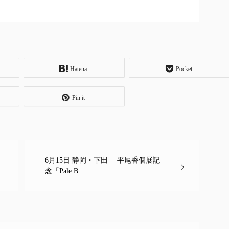
Hatena
Pocket
Pin it
6月15日 静岡・下田 平尾香個展記
念「Pale B…