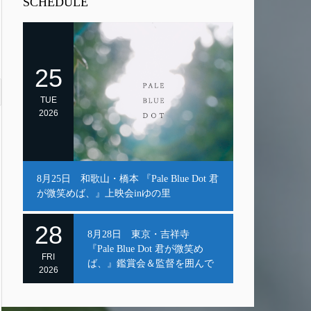
SCHEDULE
25
TUE
2026
8月25日 和歌山・橋本 『Pale Blue Dot 君
が微笑めば、』上映会inゆの里
28
8月28日 東京・吉祥寺
『Pale Blue Dot 君が微笑め
FRI
ば、』鑑賞会＆監督を囲んで
2026