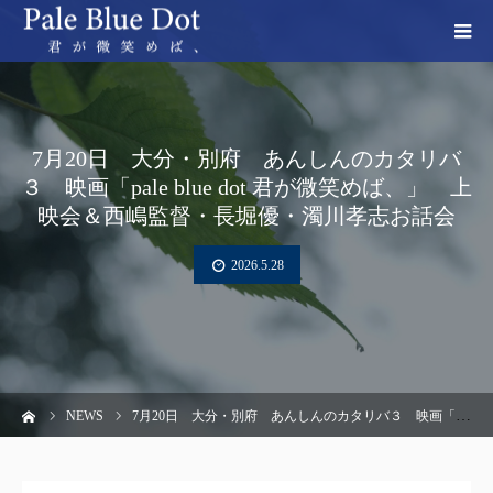
7月20日 大分・別府 あんしんのカタリバ
３ 映画「pale blue dot 君が微笑めば、」 上
映会＆西嶋監督・長堀優・濁川孝志お話会
2026.5.28
ーム
NEWS
7月20日 大分・別府 あんしんのカタリバ３ 映画「pale blue dot 君が微笑めば、」 上映会＆西嶋監督・長堀優・濁川孝志お話会