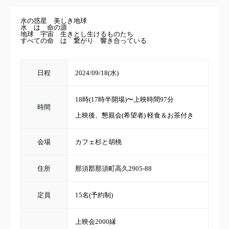
水の惑星 美しき地球
水 は 命の源
地球 宇宙 生きとし生けるものたち
すべての命 は 繋がり 響き合っている
日程
2024/09/18(水)
18時(17時半開場)〜上映時間97分
時間
上映後、懇親会(希望者) 軽食＆お茶付き
会場
カフェ杉と胡桃
住所
那須郡那須町高久2905-88
定員
15名(予約制)
上映会2000縁