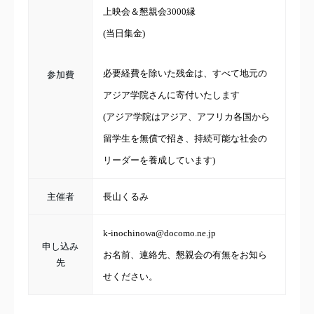
上映会＆懇親会3000縁
(当日集金)
必要経費を除いた残金は、すべて地元の
参加費
アジア学院さんに寄付いたします
(アジア学院はアジア、アフリカ各国から
留学生を無償で招き、持続可能な社会の
リーダーを養成しています)
主催者
長山くるみ
k-inochinowa@docomo.ne.jp
申し込み
お名前、連絡先、懇親会の有無をお知ら
先
せください。