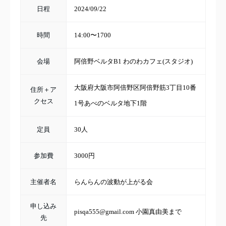
日程
2024/09/22
時間
14:00〜1700
会場
阿倍野ベルタB1 わのわカフェ(スタジオ)
大阪府大阪市阿倍野区阿倍野筋3丁目10番
住所＋ア
クセス
1号あべのベルタ地下1階
定員
30人
参加費
3000円
主催者名
らんらんの波動が上がる会
申し込み
pisqa555@gmail.com 小園真由美まで
先