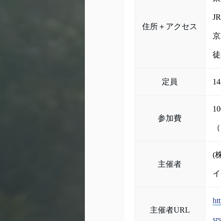
J
住所＋アクセス
京
徒
定員
1
1
参加費
（
(
主催者
イ
ht
主催者URL
sr