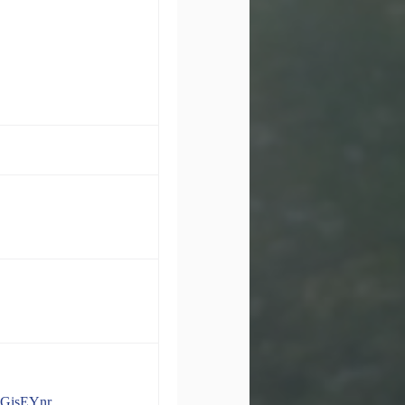
GisEYnr