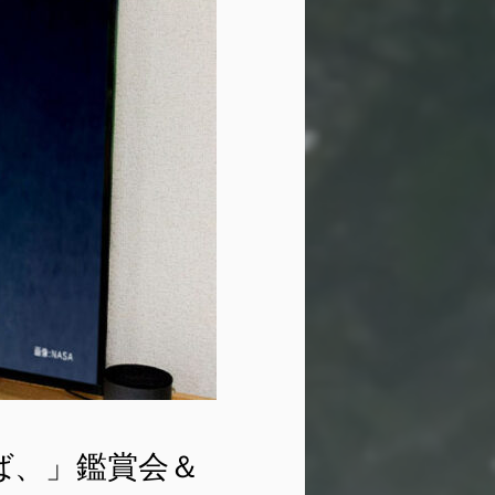
笑めば、」鑑賞会＆