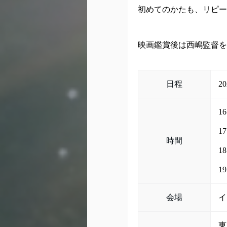
初めてのかたも、リピー
映画鑑賞後は西嶋監督を
日程
20
1
1
時間
1
1
会場
イ
東