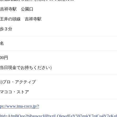
R吉祥寺駅 公園口
王井の頭線 吉祥寺駅
歩３分
4名
000円
当日現金でお持ちください）
株)プロ・アクティブ
マココ・ストア
tps://www.ima-coco.jp/?
sltid=AfmBOoo2bPauwvcHPixziLQlewdEeY597gnkY7qjCu4Y7eKql