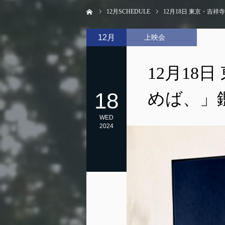
ホーム
12
月SCHEDULE
12月18日 東京・吉祥寺
12月
上映会
12月18日
18
めば、」
WED
2024