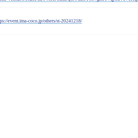
tps://event.ima-coco.jp/others/st-20241218/