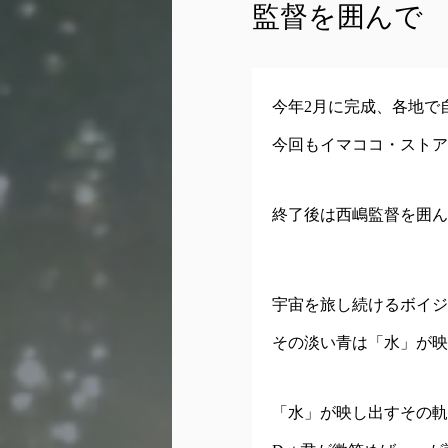
監督を囲んで
今年2月に完成、各地で自主
今回もイマココ・ストア
終了後は西嶋監督を囲ん
宇宙を旅し続けるボイジャー
その淡い青は「水」が映
「水」が映し出すその軌跡