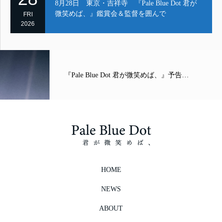
8月28日 東京・吉祥寺 『Pale Blue Dot 君が
微笑めば、』鑑賞会＆監督を囲んで
FRI
2026
「今日という日は、このために」 ＃
告…
だまの…
HOME
NEWS
ABOUT