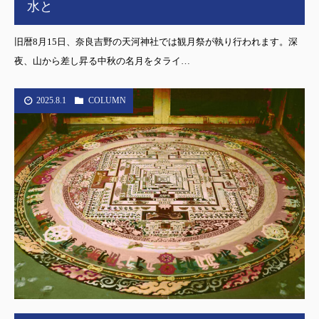
水と
旧暦8月15日、奈良吉野の天河神社では観月祭が執り行われます。深
夜、山から差し昇る中秋の名月をタライ…
2025.8.1
COLUMN